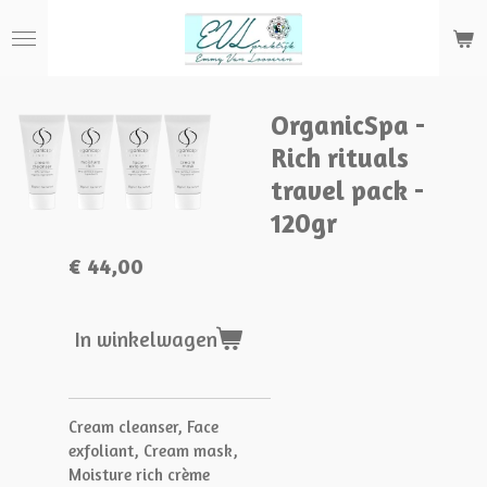
Ga
direct
naar
de
hoofdinhoud
OrganicSpa -
Rich rituals
travel pack -
120gr
€ 44,00
In winkelwagen
Cream cleanser, Face
exfoliant, Cream mask,
Moisture rich crème