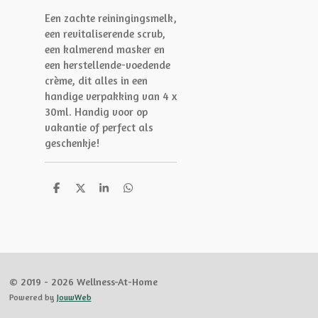
Een zachte reiningingsmelk,
een revitaliserende scrub,
een kalmerend masker en
een herstellende-voedende
crème, dit alles in een
handige verpakking van 4 x
30ml. Handig voor op
vakantie of perfect als
geschenkje!
D
D
S
D
e
e
h
e
l
e
a
l
e
l
r
e
n
e
n
© 2019 - 2026 Wellness-At-Home
Powered by
JouwWeb