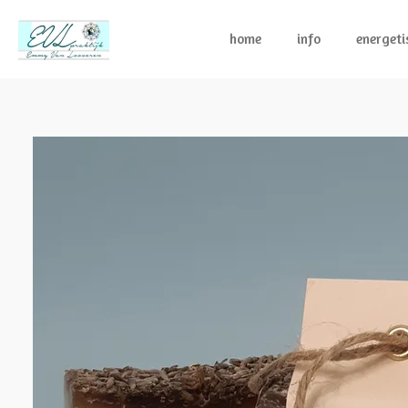
Ga
direct
home
info
energeti
naar
de
hoofdinhoud