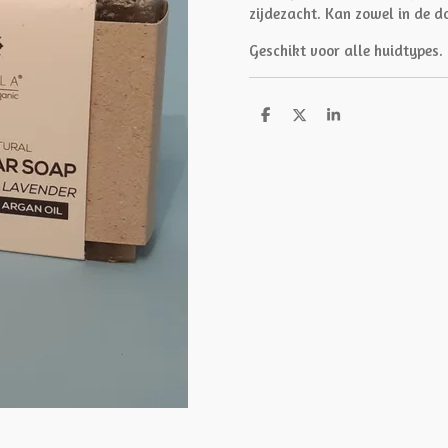
zijdezacht. Kan zowel in de d
Geschikt voor alle huidtypes.
D
D
S
e
e
h
l
e
a
e
l
r
n
e