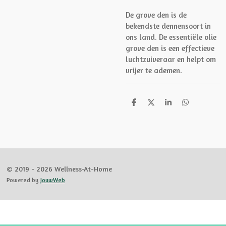
De grove den is de
bekendste dennensoort in
ons land. De essentiële olie
grove den is een effectieve
luchtzuiveraar en helpt om
vrijer te ademen.
D
D
S
D
e
e
h
e
l
e
a
l
e
l
r
e
n
e
n
© 2019 - 2026 Wellness-At-Home
Powered by
JouwWeb