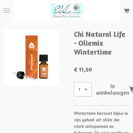
Ga
direct
naar
de
hoofdinhoud
Chi Natural Life
- Oliemix
Wintertime
€ 11,50
In
winkelwagen
Wintertime bestaat bijna in
zijn geheel uit oliën die
sterk ontspannen en
kalmeren. De geur geeft een