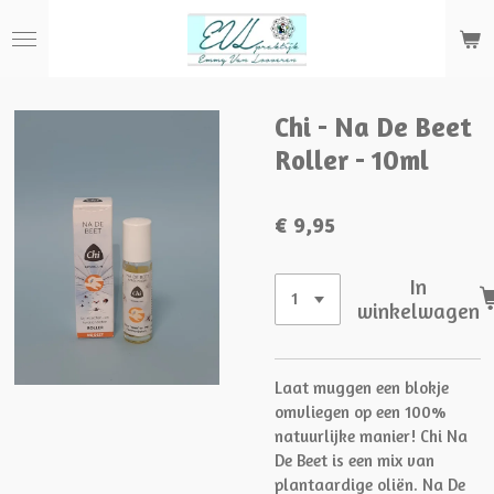
Ga
direct
naar
de
hoofdinhoud
Chi - Na De Beet
Roller - 10ml
€ 9,95
In
winkelwagen
Laat muggen een blokje
omvliegen op een 100%
natuurlijke manier! Chi Na
De Beet is een mix van
plantaardige oliën. Na De