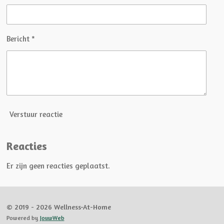
r
r
e
n
Bericht *
Verstuur reactie
Reacties
Er zijn geen reacties geplaatst.
© 2019 - 2026 Wellness-At-Home
Powered by
JouwWeb