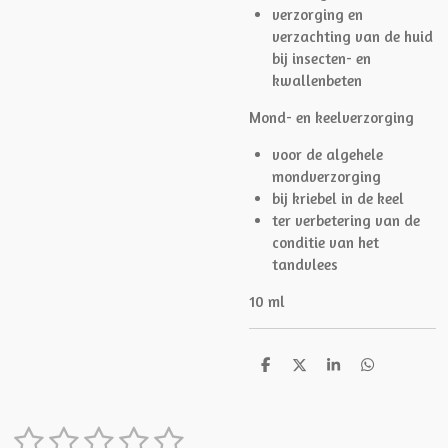
verzorging en
verzachting van de huid
bij insecten- en
kwallenbeten
Mond- en keelverzorging
voor de algehele
mondverzorging
bij kriebel in de keel
ter verbetering van de
conditie van het
tandvlees
10 ml
D
D
S
D
e
e
h
e
l
e
a
l
e
l
r
e
1
2
3
4
5
n
e
n
S
R