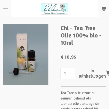
Ga
direct
naar
de
hoofdinhoud
Chi - Tea Tree
Olie 100% bio -
10ml
€ 10,95
In
winkelwagen
Tea Tree olie staat al
eeuwen bekend als
wonderolie vanwege de
brede inzetbaarheid bij