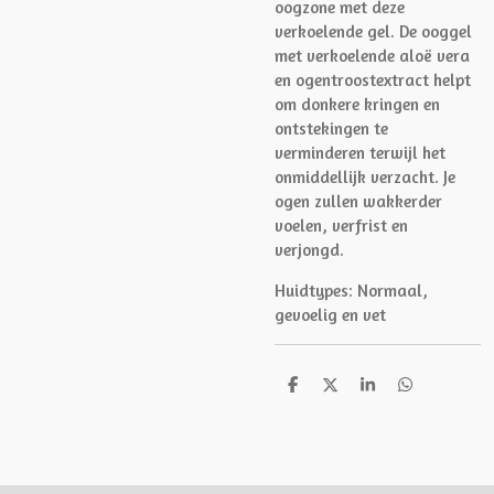
oogzone met deze
verkoelende gel. De ooggel
met verkoelende aloë vera
en ogentroostextract helpt
om donkere kringen en
ontstekingen te
verminderen terwijl het
onmiddellijk verzacht. Je
ogen zullen wakkerder
voelen, verfrist en
verjongd.
Huidtypes: Normaal,
gevoelig en vet
D
D
S
D
e
e
h
e
l
e
a
l
e
l
r
e
n
e
n