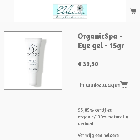
Ga
direct
naar
de
hoofdinhoud
OrganicSpa -
Eye gel - 15gr
€ 39,50
In winkelwagen
95,85% certified
organic/100% naturally
derived
Verkrijg een heldere